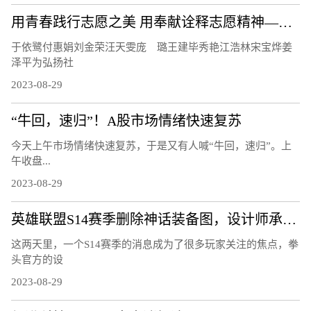
用青春践行志愿之美 用奉献诠释志愿精神——记2022年度海淀区十大明星志愿者
于依鹭付惠娟刘金荣汪天雯庞 璐王建毕秀艳江浩林宋宝烨姜
泽平为弘扬社
2023-08-29
“牛回，速归”！A股市场情绪快速复苏
今天上午市场情绪快速复苏，于是又有人喊“牛回，速归”。上
午收盘...
2023-08-29
英雄联盟S14赛季删除神话装备图，设计师承认错误，游戏大批回调
这两天里，一个S14赛季的消息成为了很多玩家关注的焦点，拳
头官方的设
2023-08-29