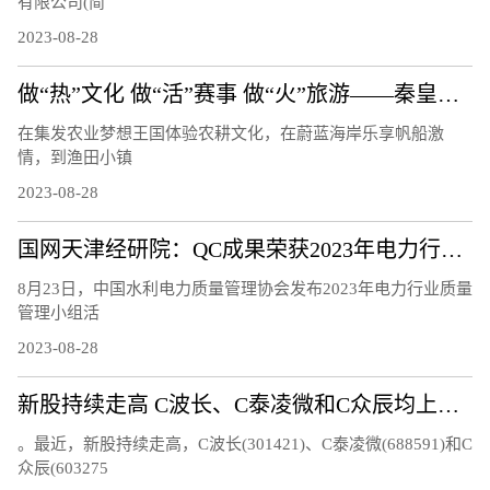
有限公司(简
2023-08-28
做“热”文化 做“活”赛事 做“火”旅游——秦皇岛文体旅融合发展观察
在集发农业梦想王国体验农耕文化，在蔚蓝海岸乐享帆船激
情，到渔田小镇
2023-08-28
国网天津经研院：QC成果荣获2023年电力行业质量管理小组活动成果三等奖
8月23日，中国水利电力质量管理协会发布2023年电力行业质量
管理小组活
2023-08-28
新股持续走高 C波长、C泰凌微和C众辰均上涨超过20%
。最近，新股持续走高，C波长(301421)、C泰凌微(688591)和C
众辰(603275