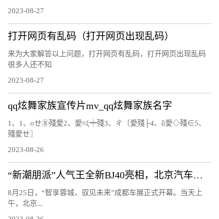
2023-08-27
打开网页有乱码（打开网页出现乱码）
来为大家解答以上问题，打开网页有乱码，打开网页出现乱码
很多人还不知
2023-08-27
qq炫舞家族宣传片mv_qq炫舞家族名字
1、1、οせ⑧殘愛2、愛¤ξ┿殘3、ㄔ〔愛殘├4、ǖ愛◇殘∈5、
殘愛ㄝ〗
2023-08-26
“新潮朋派”人气王全新BJ40亮相，北京汽车开启全面焕新的第二篇章
8月25日，“智享蓉城，驭见未来”成都车展正式开幕。当天上
午，北京...